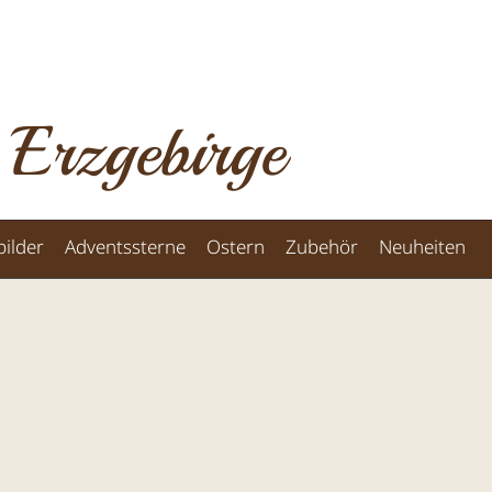
 Erzgebirge
ilder
Adventssterne
Ostern
Zubehör
Neuheiten