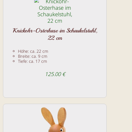
Knickohr-Osterhase im Schaukelstuhl,
22 cm
Höhe: ca. 22 cm
Breite: ca. 9 cm
Tiefe: ca. 17 cm
125.00 €