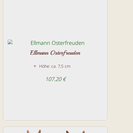
Ellmann Osterfreuden
Höhe: ca. 7,5 cm
107.20 €