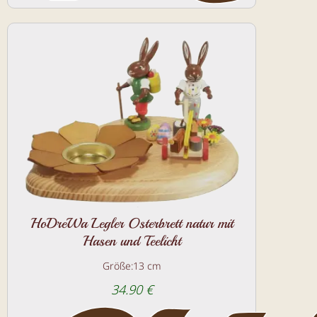
HoDreWa Legler Osterbrett natur mit
Hasen und Teelicht
Größe:13 cm
34.90 €