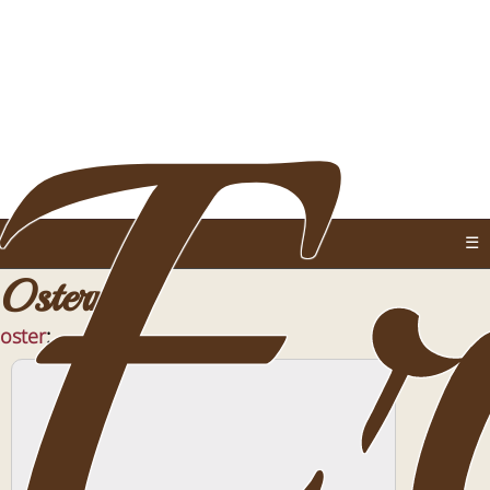
nachladen
nachladen
Er
☰
Ostern
oster
: