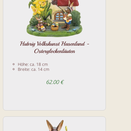
Hubrig Volkskunst Hasenland -
Osterglockenläuten
Höhe: ca. 18 cm
Breite: ca. 14 cm
62.00 €