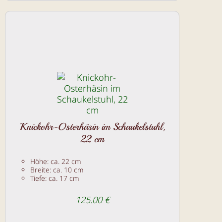
Knickohr-Osterhäsin im Schaukelstuhl,
22 cm
Höhe: ca. 22 cm
Breite: ca. 10 cm
Tiefe: ca. 17 cm
125.00 €