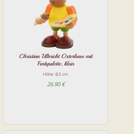
Christian Ulbricht Osterhase mit
Farbpalette, klein
Höhe: 8,5 cm
26.90 €