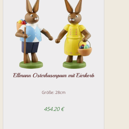
Ellmann Osterhasenpaar mit Eierkorb
Größe: 28cm
454.20 €