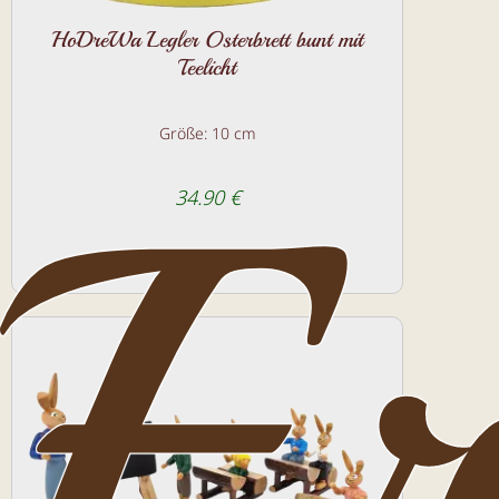
HoDreWa Legler Osterbrett bunt mit
Teelicht
Er
Größe: 10 cm
34.90 €