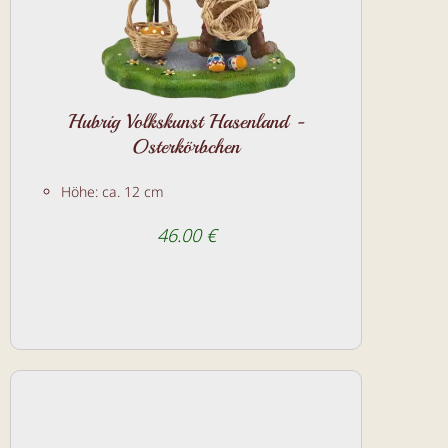
Hubrig Volkskunst Hasenland -
Osterkörbchen
Höhe: ca. 12 cm
46.00 €