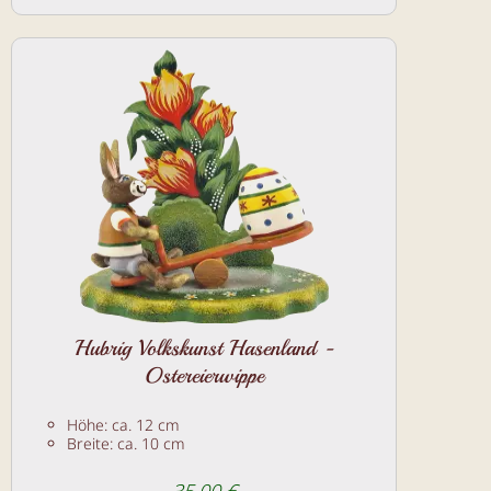
Hubrig Volkskunst Hasenland -
Ostereierwippe
Höhe: ca. 12 cm
Breite: ca. 10 cm