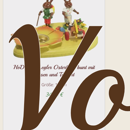
Vo
HoDreWa Legler Osterbrett bunt mit
Hasen und Teelicht
Größe: 13 cm
34.90 €