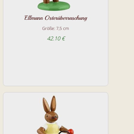
Ellmann Osterüberraschung
Größe: 7,5 cm
42.10 €