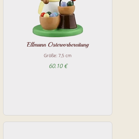
Ellmann Ostervorbereitung
Größe: 7,5 cm
60.10 €