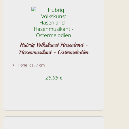
Hubrig Volkskunst Hasenland -
Hasenmusikant - Ostermelodien
Höhe: ca. 7 cm
26.95 €