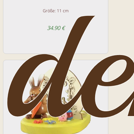
d
Größe: 11 cm
34.90 €