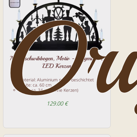
Ori
Metallschwibbogen, Motiv - Bergmann 7
LED Kerzen
Material: Aluminium pulverbeschichtet
Breite: ca. 60 cm
Höhe: ca. 34 cm (ohne Kerzen)
129.00 €