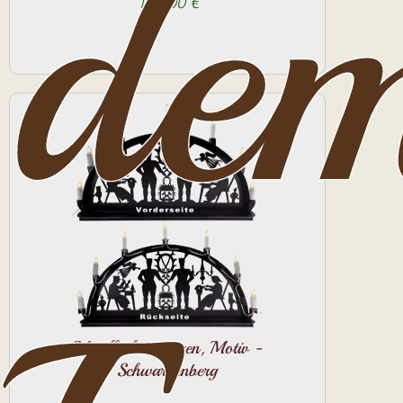
de
129.00 €
Metallschwibbogen, Motiv -
Schwarzenberg