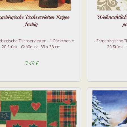
gebirgische Tischservietten Krippe
Weihnachtlich
farbig
pa
ebirgische Tischservietten - 1 Päckchen =
- Erzgebirgische T
20 Stück - Größe: ca. 33 x 33 cm
20 Stück -
3.49 €