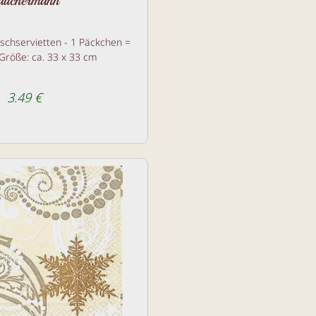
äuchermann
ischservietten - 1 Päckchen =
 Größe: ca. 33 x 33 cm
3.49 €