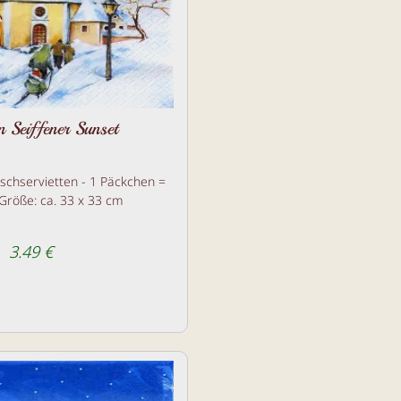
en Seiffener Sunset
ischservietten - 1 Päckchen =
 Größe: ca. 33 x 33 cm
3.49 €