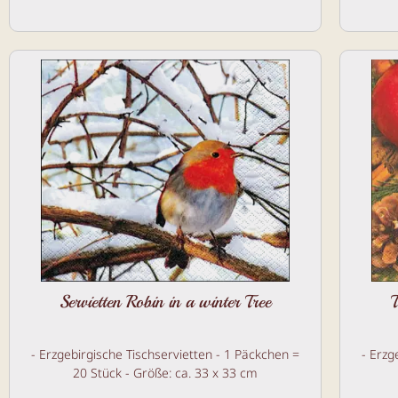
Servietten Robin in a winter Tree
T
- Erzgebirgische Tischservietten - 1 Päckchen =
- Erzg
20 Stück - Größe: ca. 33 x 33 cm