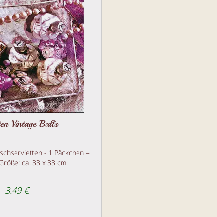
ten Vintage Balls
ischservietten - 1 Päckchen =
 Größe: ca. 33 x 33 cm
3.49 €