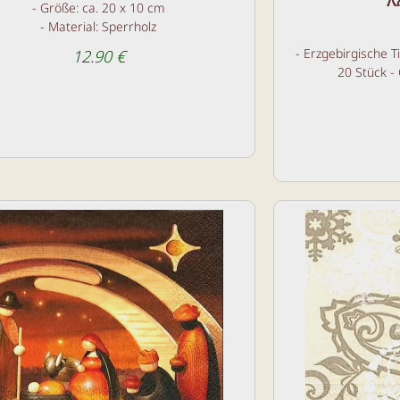
R
- Größe: ca. 20 x 10 cm
- Material: Sperrholz
- Erzgebirgische T
12.90 €
20 Stück -