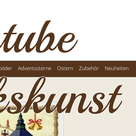
tube
ilder
Adventssterne
Ostern
Zubehör
Neuheiten
kskunst