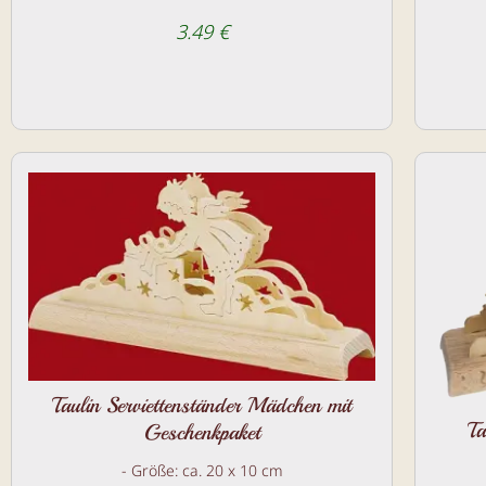
3.49 €
Taulin Serviettenständer Mädchen mit
Ta
Geschenkpaket
- Größe: ca. 20 x 10 cm