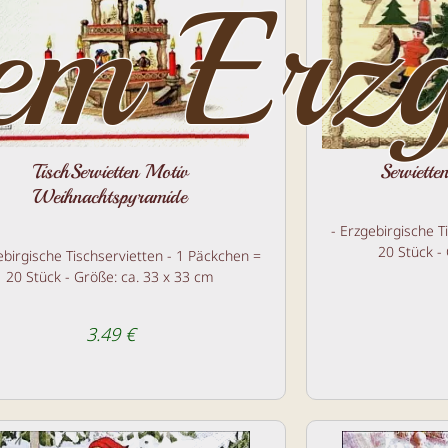
em Erzg
TischServietten Motiv
Serviette
Weihnachtspyramide
- Erzgebirgische T
20 Stück -
ebirgische Tischservietten - 1 Päckchen =
20 Stück - Größe: ca. 33 x 33 cm
3.49 €